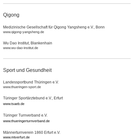
Qigong
Medizinische Gesellschaft für Qigong Yangsheng e.V., Bonn
www.qigong-yangsheng.de
Wu Dao Institut, Blankenhain
www.wu-dao-institut.de
Sport und Gesundheit
Landessportbund Thüringen e.V.
www.thueringen-sport.de
Türinger Sportärztebund e.V., Erfurt
www.tsaeb.de
Türinger Turnverband e.V.
www.thueringerturnverband.de
Männerturnverein 1860 Erfurt e.V.
www.mtverfurt.de