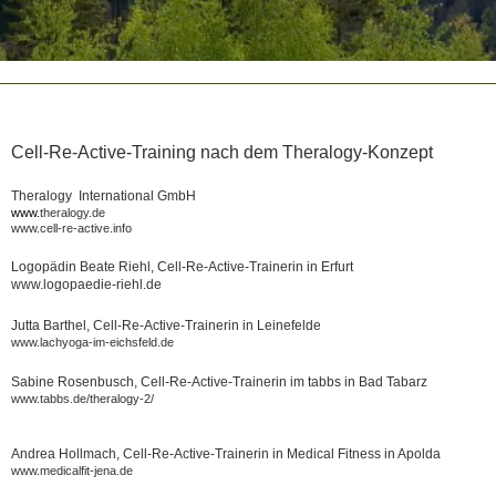
Cell-Re-Active-Training nach dem Theralogy-Konzept
Theralogy International GmbH
www.
theralogy.de
www.cell-re-active.info
Logopädin Beate Riehl, Cell-Re-Active-Trainerin in Erfurt
www.logopaedie-riehl.de
Jutta Barthel, Cell-Re-Active-Trainerin in Leinefelde
www.lachyoga-im-eichsfeld.de
Sabine Rosenbusch, Cell-Re-Active-Trainerin im tabbs in Bad Tabarz
www.tabbs.de/theralogy-2/
Andrea Hollmach, Cell-Re-Active-Trainerin in Medical Fitness in Apolda
www.medicalfit-jena.de