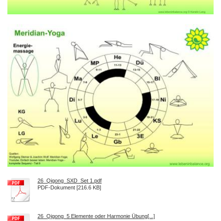
26_Qigong_SXD_Set 1.pdf
PDF-Dokument [216.6 KB]
26_Qigong_5 Elemente oder Harmonie Übung[...]